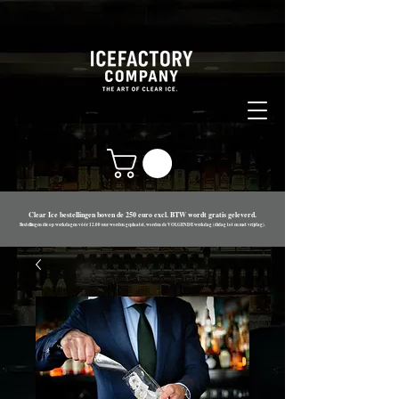
Clear Ice bestellingen boven de 250 euro excl. BTW wordt gratis geleverd.
Bestellingen die op werkdagen vóór 12.00 uur worden geplaatst, worden de VOLGENDE werkdag (di
dag tot en met vrijdag).